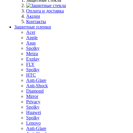
Защитные стекла
Оплата и доставка
Акции
Контакты
Защитные пленки
Acer
Apple
Asus
Spolky
Meizu
Explay
FLY
Spolky
HTC
Anti-Glare
Anti-Shock
Diamond
Mirror
Privacy
Spolky
Huawei
Spolky
Lenovo
Anti-Glare