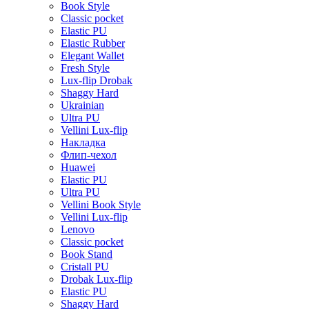
Book Style
Classic pocket
Elastic PU
Elastic Rubber
Elegant Wallet
Fresh Style
Lux-flip Drobak
Shaggy Hard
Ukrainian
Ultra PU
Vellini Lux-flip
Накладка
Флип-чехол
Huawei
Elastic PU
Ultra PU
Vellini Book Style
Vellini Lux-flip
Lenovo
Classic pocket
Book Stand
Cristall PU
Drobak Lux-flip
Elastic PU
Shaggy Hard