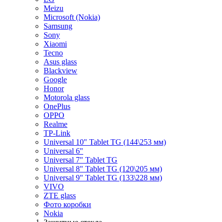
Meizu
Microsoft (Nokia)
Samsung
Sony
Xiaomi
Tecno
Asus glass
Blackview
Google
Honor
Motorola glass
OnePlus
OPPO
Realme
TP-Link
Universal 10" Tablet TG (144\253 мм)
Universal 6"
Universal 7" Tablet TG
Universal 8" Tablet TG (120\205 мм)
Universal 9" Tablet TG (133\228 мм)
VIVO
ZTE glass
Фото коробки
Nokia