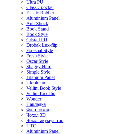
Ultra PU
Classic pocket
Elastic Rubber
Aluminium Panel
Anti-Shock
Book Stand
Book Style
Cristall PU
Drobak Lux-flip
Especial Style
Fresh Style
Oscar Style
Shaggy Hard
Simple Style
Titanium Panel
Ukrainian
Vellini Book Style
Vellini Lux-flip
Wonder
Накладка
Фліп чохол
Чохол 3D
Чохол-акумулятор
HTC
Aluminium Panel