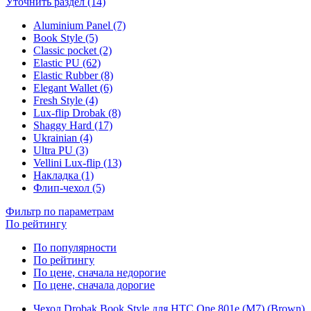
Уточнить раздел (14)
Aluminium Panel (7)
Book Style (5)
Classic pocket (2)
Elastic PU (62)
Elastic Rubber (8)
Elegant Wallet (6)
Fresh Style (4)
Lux-flip Drobak (8)
Shaggy Hard (17)
Ukrainian (4)
Ultra PU (3)
Vellini Lux-flip (13)
Накладка (1)
Флип-чехол (5)
Фильтр по параметрам
По рейтингу
По популярности
По рейтингу
По цене, сначала недорогие
По цене, сначала дорогие
Чехол Drobak Book Style для HTC One 801e (M7) (Brown)