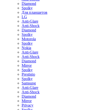
Diamond
Spolky
Для планшетов
LG
Anti-Glare
Anti-Shock
Diamond
Spolky
Motorola
Spolky
Nokia
Anti-Glare
Anti-Shock
Diamond
Mirror
Spolky
Prestigio
Spolky
Samsung
Anti-Glare
Anti-Shock
Diamond
Mirror
Privacy
Spolky