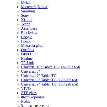
Meizu
Microsoft (Nokia)
Samsung
Sony
Xiaomi
Tecno
Asus glass
Blackview
Google
Honor
Motorola glass
OnePlus
OPPO
Realme
TP-Link
Universal 10" Tablet TG (144\253 мм)
Universal 6"
Universal 7" Tablet TG
Universal 8" Tablet TG (120\205 мм)
Universal 9" Tablet TG (133\228 мм)
VIVO
ZTE glass
Фото коробки
Nokia
Защитные стекла