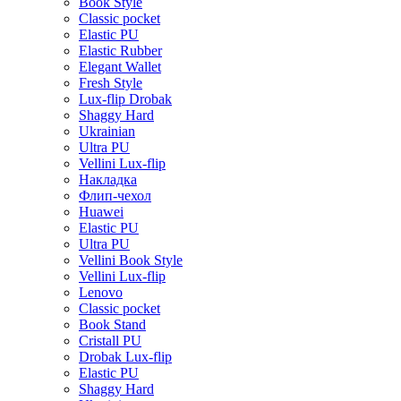
Book Style
Classic pocket
Elastic PU
Elastic Rubber
Elegant Wallet
Fresh Style
Lux-flip Drobak
Shaggy Hard
Ukrainian
Ultra PU
Vellini Lux-flip
Накладка
Флип-чехол
Huawei
Elastic PU
Ultra PU
Vellini Book Style
Vellini Lux-flip
Lenovo
Classic pocket
Book Stand
Cristall PU
Drobak Lux-flip
Elastic PU
Shaggy Hard