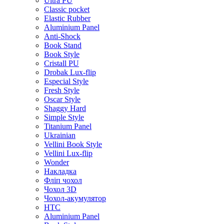
Ultra PU
Classic pocket
Elastic Rubber
Aluminium Panel
Anti-Shock
Book Stand
Book Style
Cristall PU
Drobak Lux-flip
Especial Style
Fresh Style
Oscar Style
Shaggy Hard
Simple Style
Titanium Panel
Ukrainian
Vellini Book Style
Vellini Lux-flip
Wonder
Накладка
Фліп чохол
Чохол 3D
Чохол-акумулятор
HTC
Aluminium Panel