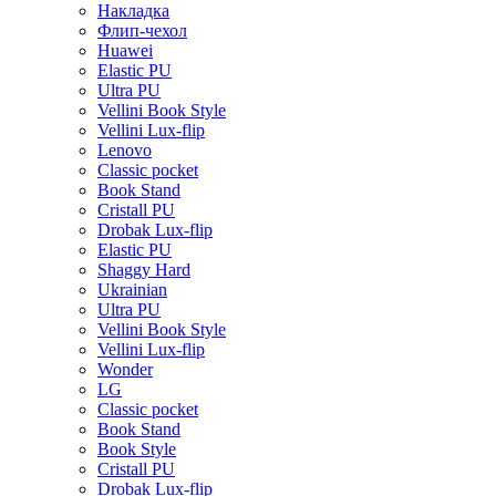
Накладка
Флип-чехол
Huawei
Elastic PU
Ultra PU
Vellini Book Style
Vellini Lux-flip
Lenovo
Classic pocket
Book Stand
Cristall PU
Drobak Lux-flip
Elastic PU
Shaggy Hard
Ukrainian
Ultra PU
Vellini Book Style
Vellini Lux-flip
Wonder
LG
Classic pocket
Book Stand
Book Style
Cristall PU
Drobak Lux-flip