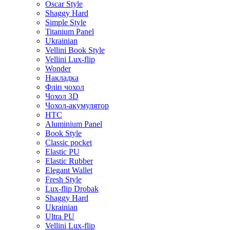
Oscar Style
Shaggy Hard
Simple Style
Titanium Panel
Ukrainian
Vellini Book Style
Vellini Lux-flip
Wonder
Накладка
Фліп чохол
Чохол 3D
Чохол-акумулятор
HTC
Aluminium Panel
Book Style
Classic pocket
Elastic PU
Elastic Rubber
Elegant Wallet
Fresh Style
Lux-flip Drobak
Shaggy Hard
Ukrainian
Ultra PU
Vellini Lux-flip