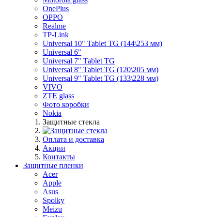
OnePlus
OPPO
Realme
TP-Link
Universal 10" Tablet TG (144\253 мм)
Universal 6"
Universal 7" Tablet TG
Universal 8" Tablet TG (120\205 мм)
Universal 9" Tablet TG (133\228 мм)
VIVO
ZTE glass
Фото коробки
Nokia
Защитные стекла
Оплата и доставка
Акции
Контакты
Защитные пленки
Acer
Apple
Asus
Spolky
Meizu