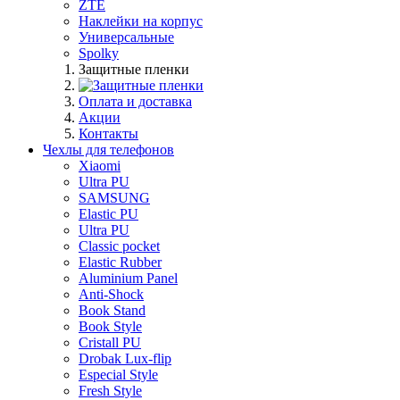
ZTE
Наклейки на корпус
Универсальные
Spolky
Защитные пленки
Оплата и доставка
Акции
Контакты
Чехлы для телефонов
Xiaomi
Ultra PU
SAMSUNG
Elastic PU
Ultra PU
Classic pocket
Elastic Rubber
Aluminium Panel
Anti-Shock
Book Stand
Book Style
Cristall PU
Drobak Lux-flip
Especial Style
Fresh Style