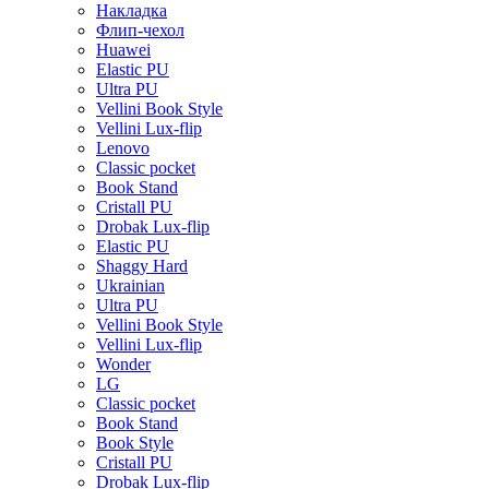
Накладка
Флип-чехол
Huawei
Elastic PU
Ultra PU
Vellini Book Style
Vellini Lux-flip
Lenovo
Classic pocket
Book Stand
Cristall PU
Drobak Lux-flip
Elastic PU
Shaggy Hard
Ukrainian
Ultra PU
Vellini Book Style
Vellini Lux-flip
Wonder
LG
Classic pocket
Book Stand
Book Style
Cristall PU
Drobak Lux-flip