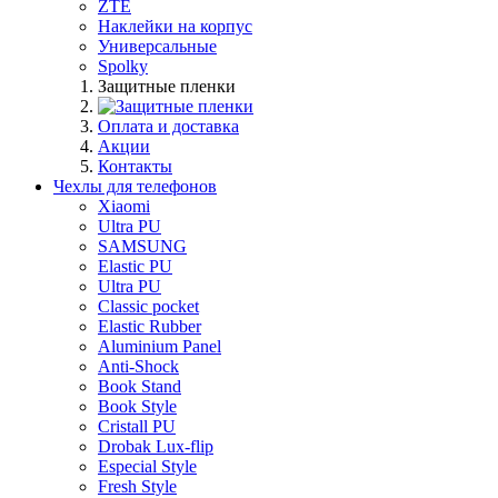
ZTE
Наклейки на корпус
Универсальные
Spolky
Защитные пленки
Оплата и доставка
Акции
Контакты
Чехлы для телефонов
Xiaomi
Ultra PU
SAMSUNG
Elastic PU
Ultra PU
Classic pocket
Elastic Rubber
Aluminium Panel
Anti-Shock
Book Stand
Book Style
Cristall PU
Drobak Lux-flip
Especial Style
Fresh Style