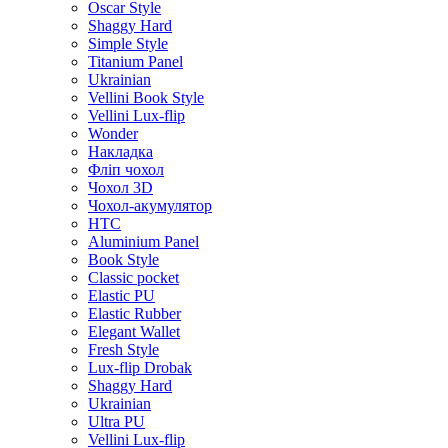
Oscar Style
Shaggy Hard
Simple Style
Titanium Panel
Ukrainian
Vellini Book Style
Vellini Lux-flip
Wonder
Накладка
Фліп чохол
Чохол 3D
Чохол-акумулятор
HTC
Aluminium Panel
Book Style
Classic pocket
Elastic PU
Elastic Rubber
Elegant Wallet
Fresh Style
Lux-flip Drobak
Shaggy Hard
Ukrainian
Ultra PU
Vellini Lux-flip