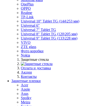
OnePlus
OPPO
Realme
TP-Link
Universal 10" Tablet TG (144\253 мм)
Universal 6"
Universal 7" Tablet TG
Universal 8" Tablet TG (120\205 мм)
Universal 9" Tablet TG (133\228 мм)
VIVO
ZTE glass
Фото коробки
Nokia
Защитные стекла
Оплата и доставка
Акции
Контакты
Защитные пленки
Acer
Apple
Asus
Spolky
Meizu