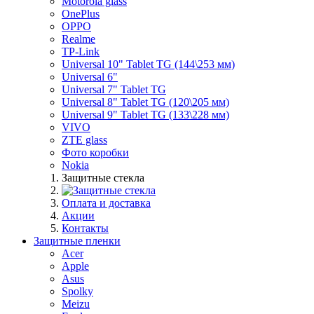
Motorola glass
OnePlus
OPPO
Realme
TP-Link
Universal 10" Tablet TG (144\253 мм)
Universal 6"
Universal 7" Tablet TG
Universal 8" Tablet TG (120\205 мм)
Universal 9" Tablet TG (133\228 мм)
VIVO
ZTE glass
Фото коробки
Nokia
Защитные стекла
Оплата и доставка
Акции
Контакты
Защитные пленки
Acer
Apple
Asus
Spolky
Meizu