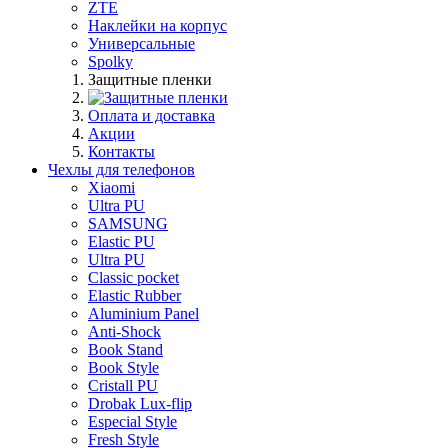
ZTE
Наклейки на корпус
Универсальные
Spolky
Защитные пленки
Оплата и доставка
Акции
Контакты
Чехлы для телефонов
Xiaomi
Ultra PU
SAMSUNG
Elastic PU
Ultra PU
Classic pocket
Elastic Rubber
Aluminium Panel
Anti-Shock
Book Stand
Book Style
Cristall PU
Drobak Lux-flip
Especial Style
Fresh Style