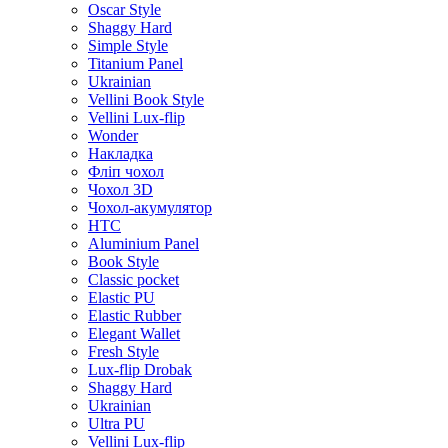
Oscar Style
Shaggy Hard
Simple Style
Titanium Panel
Ukrainian
Vellini Book Style
Vellini Lux-flip
Wonder
Накладка
Фліп чохол
Чохол 3D
Чохол-акумулятор
HTC
Aluminium Panel
Book Style
Classic pocket
Elastic PU
Elastic Rubber
Elegant Wallet
Fresh Style
Lux-flip Drobak
Shaggy Hard
Ukrainian
Ultra PU
Vellini Lux-flip