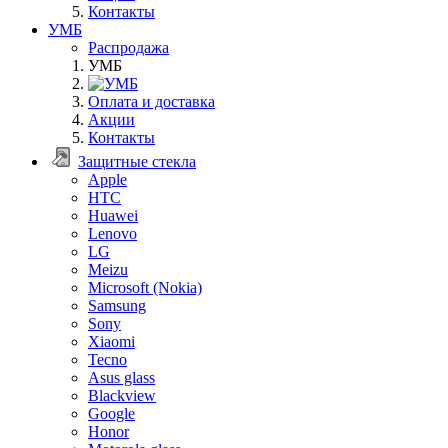
Контакты
УМБ
Распродажа
УМБ
Оплата и доставка
Акции
Контакты
Защитные стекла
Apple
HTC
Huawei
Lenovo
LG
Meizu
Microsoft (Nokia)
Samsung
Sony
Xiaomi
Tecno
Asus glass
Blackview
Google
Honor