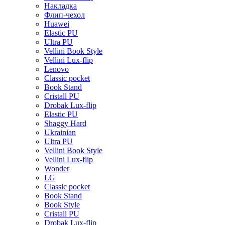
Накладка
Флип-чехол
Huawei
Elastic PU
Ultra PU
Vellini Book Style
Vellini Lux-flip
Lenovo
Classic pocket
Book Stand
Cristall PU
Drobak Lux-flip
Elastic PU
Shaggy Hard
Ukrainian
Ultra PU
Vellini Book Style
Vellini Lux-flip
Wonder
LG
Classic pocket
Book Stand
Book Style
Cristall PU
Drobak Lux-flip