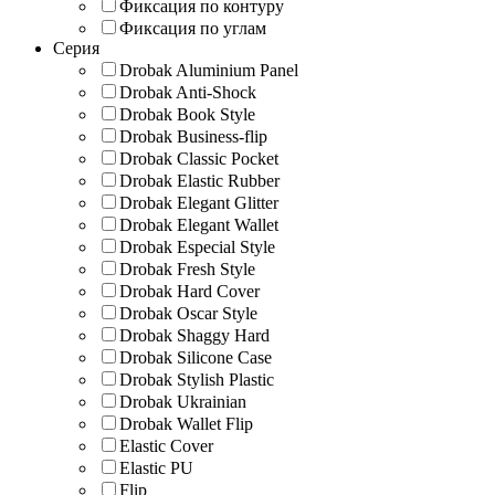
Фиксация по контуру
Фиксация по углам
Серия
Drobak Aluminium Panel
Drobak Anti-Shock
Drobak Book Style
Drobak Business-flip
Drobak Classic Pocket
Drobak Elastic Rubber
Drobak Elegant Glitter
Drobak Elegant Wallet
Drobak Especial Style
Drobak Fresh Style
Drobak Hard Cover
Drobak Oscar Style
Drobak Shaggy Hard
Drobak Silicone Case
Drobak Stylish Plastic
Drobak Ukrainian
Drobak Wallet Flip
Elastic Cover
Elastic PU
Flip