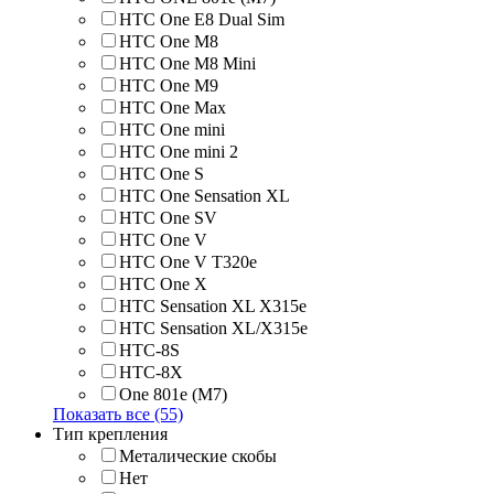
HTC One E8 Dual Sim
HTC One M8
HTC One M8 Mini
HTC One M9
HTC One Max
HTC One mini
HTC One mini 2
HTC One S
HTC One Sensation XL
HTC One SV
HTC One V
HTC One V T320e
HTC One X
HTC Sensation XL X315e
HTC Sensation XL/X315e
HTC-8S
HTC-8X
One 801e (M7)
Показать все (55)
Тип крепления
Металические скобы
Нет