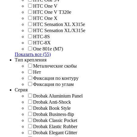
HTC One V
HTC One V T320e
HTC One X
HTC Sensation XL X315e
HTC Sensation XL/X315e
HTC-8S
HTC-8X
One 801e (M7)
Показать все (55)
Тип крепления
Металические скобы
Нет
Фиксация по контуру
Фиксация по углам
Серия
Drobak Aluminium Panel
Drobak Anti-Shock
Drobak Book Style
Drobak Business-flip
Drobak Classic Pocket
Drobak Elastic Rubber
Drobak Elegant Glitter