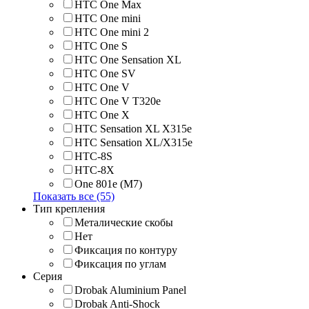
HTC One Max
HTC One mini
HTC One mini 2
HTC One S
HTC One Sensation XL
HTC One SV
HTC One V
HTC One V T320e
HTC One X
HTC Sensation XL X315e
HTC Sensation XL/X315e
HTC-8S
HTC-8X
One 801e (M7)
Показать все (55)
Тип крепления
Металические скобы
Нет
Фиксация по контуру
Фиксация по углам
Серия
Drobak Aluminium Panel
Drobak Anti-Shock