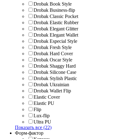
Drobak Book Style
Drobak Business-flip
Drobak Classic Pocket
Drobak Elastic Rubber
Drobak Elegant Glitter
Drobak Elegant Wallet
Drobak Especial Style
Drobak Fresh Style
Drobak Hard Cover
Drobak Oscar Style
Drobak Shaggy Hard
Drobak Silicone Case
Drobak Stylish Plastic
Drobak Ukrainian
Drobak Wallet Flip
Elastic Cover
Elastic PU
Flip
Lux-flip
Ultra PU
Показать все (22)
Форм-фактор