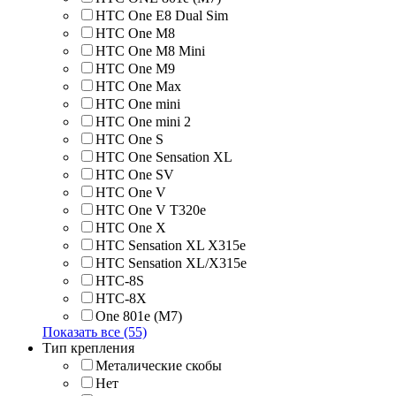
HTC One E8 Dual Sim
HTC One M8
HTC One M8 Mini
HTC One M9
HTC One Max
HTC One mini
HTC One mini 2
HTC One S
HTC One Sensation XL
HTC One SV
HTC One V
HTC One V T320e
HTC One X
HTC Sensation XL X315e
HTC Sensation XL/X315e
HTC-8S
HTC-8X
One 801e (M7)
Показать все (55)
Тип крепления
Металические скобы
Нет