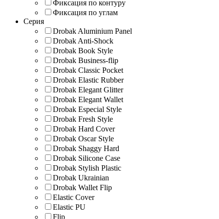
Фиксация по контуру
Фиксация по углам
Серия
Drobak Aluminium Panel
Drobak Anti-Shock
Drobak Book Style
Drobak Business-flip
Drobak Classic Pocket
Drobak Elastic Rubber
Drobak Elegant Glitter
Drobak Elegant Wallet
Drobak Especial Style
Drobak Fresh Style
Drobak Hard Cover
Drobak Oscar Style
Drobak Shaggy Hard
Drobak Silicone Case
Drobak Stylish Plastic
Drobak Ukrainian
Drobak Wallet Flip
Elastic Cover
Elastic PU
Flip