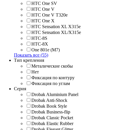
HTC One SV
HTC One V
HTC One V T320e
HTC One X
HTC Sensation XL X315e
HTC Sensation XL/X315e
HTC-8S
HTC-8X
One 801e (M7)
Показать все (55)
Тип крепления
Металические скобы
Нет
Фиксация по контуру
Фиксация по углам
Серия
Drobak Aluminium Panel
Drobak Anti-Shock
Drobak Book Style
Drobak Business-flip
Drobak Classic Pocket
Drobak Elastic Rubber
Drobak Elegant Glitter