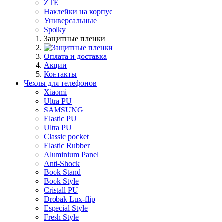
ZTE
Наклейки на корпус
Универсальные
Spolky
Защитные пленки
Оплата и доставка
Акции
Контакты
Чехлы для телефонов
Xiaomi
Ultra PU
SAMSUNG
Elastic PU
Ultra PU
Classic pocket
Elastic Rubber
Aluminium Panel
Anti-Shock
Book Stand
Book Style
Cristall PU
Drobak Lux-flip
Especial Style
Fresh Style