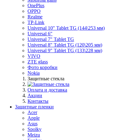
OnePlus
OPPO
Realme
TP-Link
Universal 10" Tablet TG (144\253 мм)
Universal 6"
Universal 7" Tablet TG
Universal 8" Tablet TG (120\205 мм)
Universal 9" Tablet TG (133\228 мм)
VIVO
ZTE glass
Фото коробки
Nokia
Защитные стекла
Оплата и доставка
Акции
Контакты
Защитные пленки
Acer
Apple
Asus
Spolky
Meizu