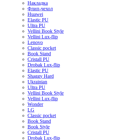
Накладка
Флип-чехол
Huawei
Elastic PU
Ultra PU
Vellini Book Style
Vellini Lux-flip
Lenovo
Classic pocket
Book Stand
Cristall PU
Drobak Lux-flip
Elastic PU
Shaggy Hard
Ukrainian
Ultra PU
Vellini Book Style
Vellini Lux-flip
Wonder
LG
Classic pocket
Book Stand
Book Style
Cristall PU
Drobak Lux-flip