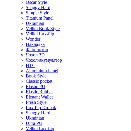
Oscar Style
Shaggy Hard
Simple Style
Titanium Panel
Ukrainian
Vellini Book Style
Vellini Lux-flip
Wonder
Накладка
Фліп чохол
Чохол 3D
Чохол-акумулятор
HTC
Aluminium Panel
Book Style
Classic pocket
Elastic PU
Elastic Rubber
Elegant Wallet
Fresh Style
Lux-flip Drobak
Shaggy Hard
Ukrainian
Ultra PU
Vellini Lux-flip