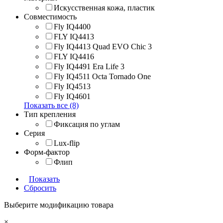
Искусственная кожа, пластик
Совместимость
Fly IQ4400
FLY IQ4413
Fly IQ4413 Quad EVO Chic 3
FLY IQ4416
Fly IQ4491 Era Life 3
Fly IQ4511 Octa Tornado One
Fly IQ4513
Fly IQ4601
Показать все (8)
Тип крепления
Фиксация по углам
Серия
Lux-flip
Форм-фактор
Флип
Показать
Сбросить
Выберите модификацию товара
×