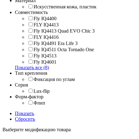
Материал
Искусственная кожа, пластик
Совместимость
Fly IQ4400
FLY IQ4413
Fly IQ4413 Quad EVO Chic 3
FLY IQ4416
Fly IQ4491 Era Life 3
Fly IQ4511 Octa Tornado One
Fly IQ4513
Fly IQ4601
Показать все (8)
Тип крепления
Фиксация по углам
Серия
Lux-flip
Форм-фактор
Флип
Показать
Сбросить
Выберите модификацию товара