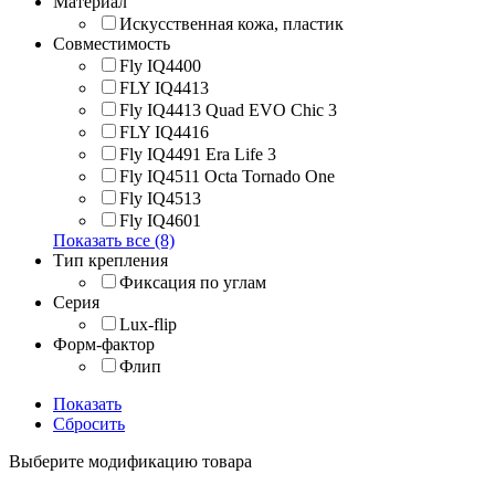
Материал
Искусственная кожа, пластик
Совместимость
Fly IQ4400
FLY IQ4413
Fly IQ4413 Quad EVO Chic 3
FLY IQ4416
Fly IQ4491 Era Life 3
Fly IQ4511 Octa Tornado One
Fly IQ4513
Fly IQ4601
Показать все (8)
Тип крепления
Фиксация по углам
Серия
Lux-flip
Форм-фактор
Флип
Показать
Сбросить
Выберите модификацию товара