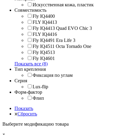
Искусственная кожа, пластик
Совместимость
Fly IQ4400
FLY IQ4413
Fly IQ4413 Quad EVO Chic 3
FLY IQ4416
Fly IQ4491 Era Life 3
Fly IQ4511 Octa Tornado One
Fly IQ4513
Fly IQ4601
Показать все (8)
Тип крепления
Фиксация по углам
Серия
Lux-flip
Форм-фактор
Флип
Показать
Сбросить
Выберите модификацию товара
×