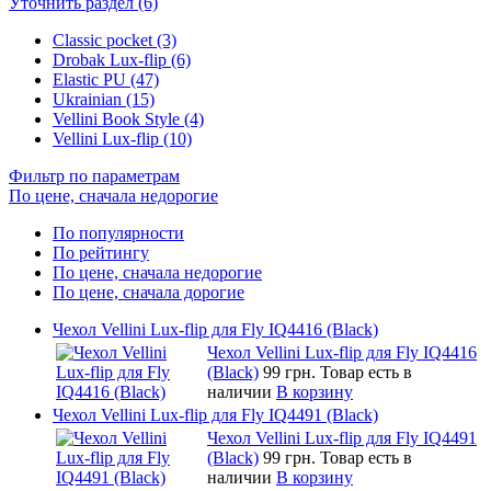
Уточнить раздел (6)
Classic pocket (3)
Drobak Lux-flip (6)
Elastic PU (47)
Ukrainian (15)
Vellini Book Style (4)
Vellini Lux-flip (10)
Фильтр по параметрам
По цене, сначала недорогие
По популярности
По рейтингу
По цене, сначала недорогие
По цене, сначала дорогие
Чехол Vellini Lux-flip для Fly IQ4416 (Black)
Чехол Vellini Lux-flip для Fly IQ4416
(Black)
99 грн.
Товар есть в
наличии
В корзину
Чехол Vellini Lux-flip для Fly IQ4491 (Black)
Чехол Vellini Lux-flip для Fly IQ4491
(Black)
99 грн.
Товар есть в
наличии
В корзину