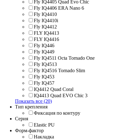
Fly IQ4405 Quad Evo Chic
Fly IQ4406 ERA Nano 6
Fly IQ4410
Fly IQ4410i
Fly IQ4412
FLY IQ4413
FLY IQ4416
Fly IQ446
Fly IQ449
Fly IQ4511 Octa Tornado One
Fly IQ4513
Fly IQ4516 Tornado Slim
Fly IQ453
Fly IQ457
IQ4412 Quad Coral
IQ4413 Quad EVO Chic 3
Показать все (20)
Тип крепления
Фиксация по контуру
Серия
Elastic PU
Форм-фактор
Накладка