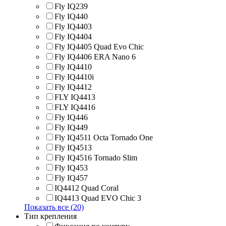
Fly IQ239
Fly IQ440
Fly IQ4403
Fly IQ4404
Fly IQ4405 Quad Evo Chic
Fly IQ4406 ERA Nano 6
Fly IQ4410
Fly IQ4410i
Fly IQ4412
FLY IQ4413
FLY IQ4416
Fly IQ446
Fly IQ449
Fly IQ4511 Octa Tornado One
Fly IQ4513
Fly IQ4516 Tornado Slim
Fly IQ453
Fly IQ457
IQ4412 Quad Coral
IQ4413 Quad EVO Chic 3
Показать все (20)
Тип крепления