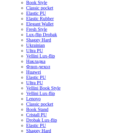
Book Style
Classic pocket
Elastic PU
Elastic Rubber
Elegant Wallet
Fresh Style
Lux-flip Drobak
Shaggy Hard
Ukrainian
Ultra PU
Vellini Lux-flip
Накладка
Флип-чехол
Huawei
Elastic PU
Ultra PU
Vellini Book Style
Vellini Lux-flip
Lenovo
Classic pocket
Book Stand
Cristall PU
Drobak Lux-flip
Elastic PU
Shaggy Hard