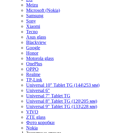
Meizu
Microsoft (Nokia)
Samsung
Sony
Xiaomi
Tecno
Asus glass
Blackview
Google
Honor
Motorola glass
OnePlus
OPPO
Realme
TP-Link
Universal 10" Tablet TG (144\253 мм)
Universal 6"
Universal 7" Tablet TG
Universal 8" Tablet TG (120\205 мм)
Universal 9" Tablet TG (133\228 мм)
VIVO
ZTE glass
Фото коробки
Nokia