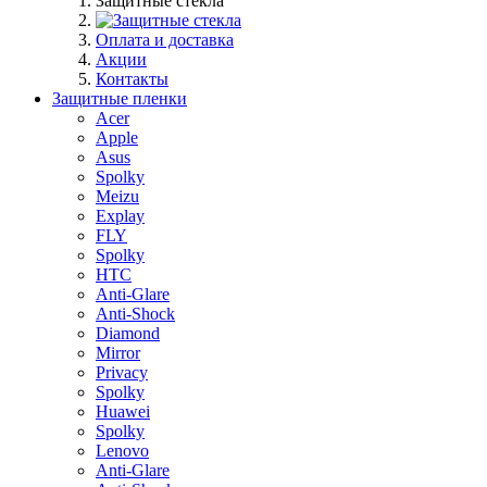
Защитные стекла
Оплата и доставка
Акции
Контакты
Защитные пленки
Acer
Apple
Asus
Spolky
Meizu
Explay
FLY
Spolky
HTC
Anti-Glare
Anti-Shock
Diamond
Mirror
Privacy
Spolky
Huawei
Spolky
Lenovo
Anti-Glare