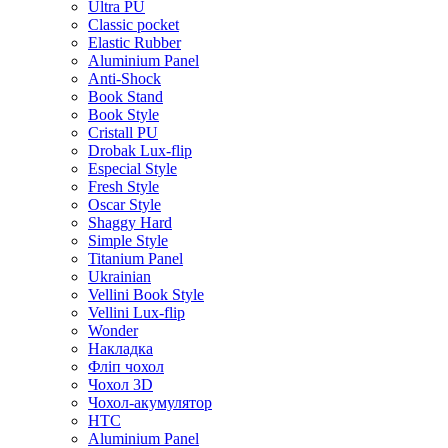
Ultra PU
Classic pocket
Elastic Rubber
Aluminium Panel
Anti-Shock
Book Stand
Book Style
Cristall PU
Drobak Lux-flip
Especial Style
Fresh Style
Oscar Style
Shaggy Hard
Simple Style
Titanium Panel
Ukrainian
Vellini Book Style
Vellini Lux-flip
Wonder
Накладка
Фліп чохол
Чохол 3D
Чохол-акумулятор
HTC
Aluminium Panel