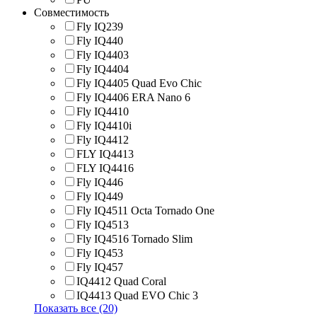
Совместимость
Fly IQ239
Fly IQ440
Fly IQ4403
Fly IQ4404
Fly IQ4405 Quad Evo Chic
Fly IQ4406 ERA Nano 6
Fly IQ4410
Fly IQ4410i
Fly IQ4412
FLY IQ4413
FLY IQ4416
Fly IQ446
Fly IQ449
Fly IQ4511 Octa Tornado One
Fly IQ4513
Fly IQ4516 Tornado Slim
Fly IQ453
Fly IQ457
IQ4412 Quad Coral
IQ4413 Quad EVO Chic 3
Показать все (20)