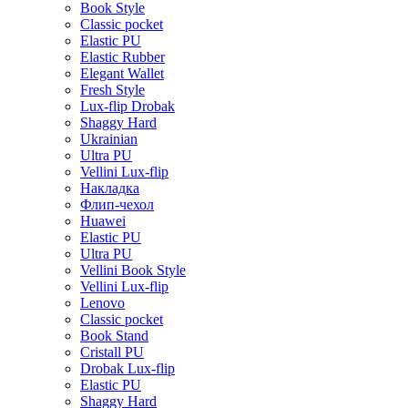
Book Style
Classic pocket
Elastic PU
Elastic Rubber
Elegant Wallet
Fresh Style
Lux-flip Drobak
Shaggy Hard
Ukrainian
Ultra PU
Vellini Lux-flip
Накладка
Флип-чехол
Huawei
Elastic PU
Ultra PU
Vellini Book Style
Vellini Lux-flip
Lenovo
Classic pocket
Book Stand
Cristall PU
Drobak Lux-flip
Elastic PU
Shaggy Hard