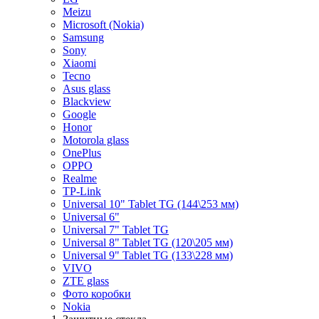
Meizu
Microsoft (Nokia)
Samsung
Sony
Xiaomi
Tecno
Asus glass
Blackview
Google
Honor
Motorola glass
OnePlus
OPPO
Realme
TP-Link
Universal 10" Tablet TG (144\253 мм)
Universal 6"
Universal 7" Tablet TG
Universal 8" Tablet TG (120\205 мм)
Universal 9" Tablet TG (133\228 мм)
VIVO
ZTE glass
Фото коробки
Nokia