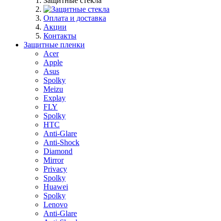
Защитные стекла
Оплата и доставка
Акции
Контакты
Защитные пленки
Acer
Apple
Asus
Spolky
Meizu
Explay
FLY
Spolky
HTC
Anti-Glare
Anti-Shock
Diamond
Mirror
Privacy
Spolky
Huawei
Spolky
Lenovo
Anti-Glare