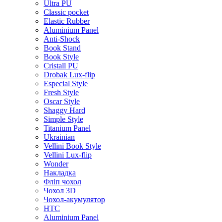
Ultra PU
Classic pocket
Elastic Rubber
Aluminium Panel
Anti-Shock
Book Stand
Book Style
Cristall PU
Drobak Lux-flip
Especial Style
Fresh Style
Oscar Style
Shaggy Hard
Simple Style
Titanium Panel
Ukrainian
Vellini Book Style
Vellini Lux-flip
Wonder
Накладка
Фліп чохол
Чохол 3D
Чохол-акумулятор
HTC
Aluminium Panel