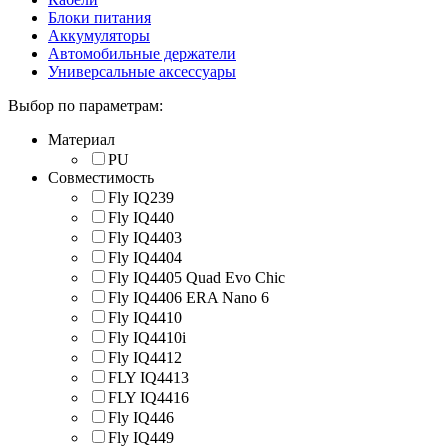
Блоки питания
Аккумуляторы
Автомобильные держатели
Универсальные аксессуары
Выбор по параметрам:
Материал
PU
Совместимость
Fly IQ239
Fly IQ440
Fly IQ4403
Fly IQ4404
Fly IQ4405 Quad Evo Chic
Fly IQ4406 ERA Nano 6
Fly IQ4410
Fly IQ4410i
Fly IQ4412
FLY IQ4413
FLY IQ4416
Fly IQ446
Fly IQ449