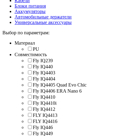
Кабели
Блоки питания
Аккумуляторы
Автомобильные держатели
Универсальные аксессуары
Выбор по параметрам:
Материал
PU
Совместимость
Fly IQ239
Fly IQ440
Fly IQ4403
Fly IQ4404
Fly IQ4405 Quad Evo Chic
Fly IQ4406 ERA Nano 6
Fly IQ4410
Fly IQ4410i
Fly IQ4412
FLY IQ4413
FLY IQ4416
Fly IQ446
Fly IQ449