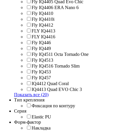
Fly IQ4405 Quad Evo Chic
Fly IQ4406 ERA Nano 6
Fly IQ4410
Fly IQ4410i
Fly IQ4412
FLY IQ4413
FLY IQ4416
Fly IQ446
Fly IQ449
Fly IQ4511 Octa Tornado One
Fly IQ4513
Fly IQ4516 Tornado Slim
Fly IQ453
Fly IQ457
IQ4412 Quad Coral
IQ4413 Quad EVO Chic 3
Показать все (20)
Тип крепления
Фиксация по контуру
Серия
Elastic PU
Форм-фактор
Накладка