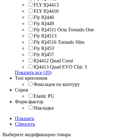
FLY IQ4413
FLY IQ4416
Fly IQ446
Fly IQ449
Fly IQ4511 Octa Tornado One
Fly IQ4513
Fly IQ4516 Tornado Slim
Fly IQ453
Fly IQ457
IQ4412 Quad Coral
IQ4413 Quad EVO Chic 3
Показать все (20)
Тип крепления
Фиксация по контуру
Серия
Elastic PU
Форм-фактор
Накладка
Показать
Сбросить
Выберите модификацию товара