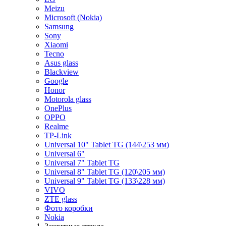
Meizu
Microsoft (Nokia)
Samsung
Sony
Xiaomi
Tecno
Asus glass
Blackview
Google
Honor
Motorola glass
OnePlus
OPPO
Realme
TP-Link
Universal 10" Tablet TG (144\253 мм)
Universal 6"
Universal 7" Tablet TG
Universal 8" Tablet TG (120\205 мм)
Universal 9" Tablet TG (133\228 мм)
VIVO
ZTE glass
Фото коробки
Nokia