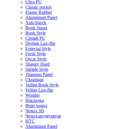
Ultra PU
Classic pocket
Elastic Rubber
Aluminium Panel
Anti-Shock
Book Stand
Book Style
Cristall PU
Drobak Lux-flip
Especial Style
Fresh Style
Oscar Style
Shaggy Hard
Simple Style
Titanium Panel
Ukrainian
Vellini Book Style
Vellini Lux-flip
Wonder
Накладка
Фліп чохол
Чохол 3D
Чохол-акумулятор
HTC
Aluminium Panel