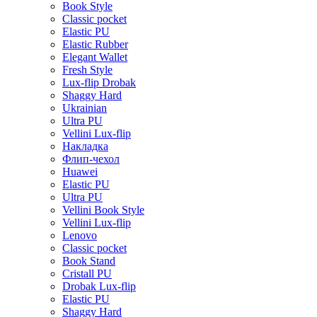
Book Style
Classic pocket
Elastic PU
Elastic Rubber
Elegant Wallet
Fresh Style
Lux-flip Drobak
Shaggy Hard
Ukrainian
Ultra PU
Vellini Lux-flip
Накладка
Флип-чехол
Huawei
Elastic PU
Ultra PU
Vellini Book Style
Vellini Lux-flip
Lenovo
Classic pocket
Book Stand
Cristall PU
Drobak Lux-flip
Elastic PU
Shaggy Hard