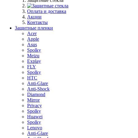
Защитные стекла
Оплата и доставка
Акции
Контакты
Защитные пленки
Acer
Apple
Asus
Spolky
Meizu
Explay
FLY
Spolky
HTC
Anti-Glare
Anti-Shock
Diamond
Mirror
Privacy
Spolky
Huawei
Spolky
Lenovo
Anti-Glare