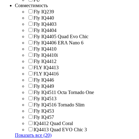
Совместимость
Fly IQ239
Fly IQ440
Fly IQ4403
Fly IQ4404
Fly IQ4405 Quad Evo Chic
Fly IQ4406 ERA Nano 6
Fly IQ4410
Fly IQ4410i
Fly IQ4412
FLY IQ4413
FLY IQ4416
Fly IQ446
Fly IQ449
Fly IQ4511 Octa Tornado One
Fly IQ4513
Fly IQ4516 Tornado Slim
Fly IQ453
Fly IQ457
IQ4412 Quad Coral
IQ4413 Quad EVO Chic 3
Показать все (20)