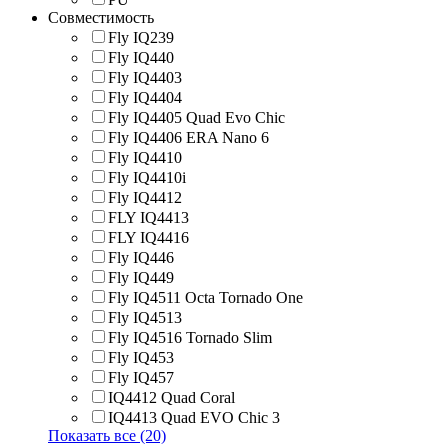
Совместимость
Fly IQ239
Fly IQ440
Fly IQ4403
Fly IQ4404
Fly IQ4405 Quad Evo Chic
Fly IQ4406 ERA Nano 6
Fly IQ4410
Fly IQ4410i
Fly IQ4412
FLY IQ4413
FLY IQ4416
Fly IQ446
Fly IQ449
Fly IQ4511 Octa Tornado One
Fly IQ4513
Fly IQ4516 Tornado Slim
Fly IQ453
Fly IQ457
IQ4412 Quad Coral
IQ4413 Quad EVO Chic 3
Показать все (20)