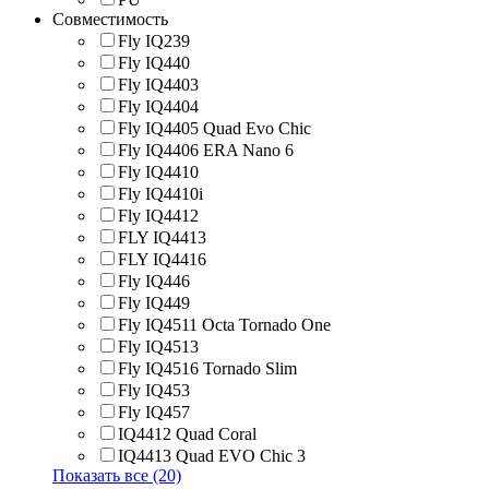
Совместимость
Fly IQ239
Fly IQ440
Fly IQ4403
Fly IQ4404
Fly IQ4405 Quad Evo Chic
Fly IQ4406 ERA Nano 6
Fly IQ4410
Fly IQ4410i
Fly IQ4412
FLY IQ4413
FLY IQ4416
Fly IQ446
Fly IQ449
Fly IQ4511 Octa Tornado One
Fly IQ4513
Fly IQ4516 Tornado Slim
Fly IQ453
Fly IQ457
IQ4412 Quad Coral
IQ4413 Quad EVO Chic 3
Показать все (20)