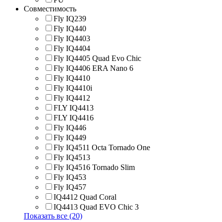
Совместимость
Fly IQ239
Fly IQ440
Fly IQ4403
Fly IQ4404
Fly IQ4405 Quad Evo Chic
Fly IQ4406 ERA Nano 6
Fly IQ4410
Fly IQ4410i
Fly IQ4412
FLY IQ4413
FLY IQ4416
Fly IQ446
Fly IQ449
Fly IQ4511 Octa Tornado One
Fly IQ4513
Fly IQ4516 Tornado Slim
Fly IQ453
Fly IQ457
IQ4412 Quad Coral
IQ4413 Quad EVO Chic 3
Показать все (20)