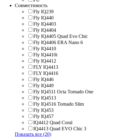
Совместимость
Fly IQ239
Fly IQ440
Fly IQ4403
Fly IQ4404
Fly IQ4405 Quad Evo Chic
Fly IQ4406 ERA Nano 6
Fly IQ4410
Fly IQ4410i
Fly IQ4412
FLY IQ4413
FLY IQ4416
Fly IQ446
Fly IQ449
Fly IQ4511 Octa Tornado One
Fly IQ4513
Fly IQ4516 Tornado Slim
Fly IQ453
Fly IQ457
IQ4412 Quad Coral
IQ4413 Quad EVO Chic 3
Показать все (20)