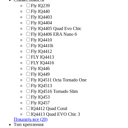
Fly IQ239
Fly IQ440
Fly IQ4403
Fly IQ4404
Fly IQ4405 Quad Evo Chic
Fly IQ4406 ERA Nano 6
Fly IQ4410
Fly IQ4410i
Fly IQ4412
FLY IQ4413
FLY IQ4416
Fly IQ446
Fly IQ449
Fly IQ4511 Octa Tornado One
Fly IQ4513
Fly IQ4516 Tornado Slim
Fly IQ453
Fly IQ457
IQ4412 Quad Coral
IQ4413 Quad EVO Chic 3
Показать все (20)
Тип крепления