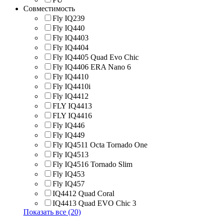
Совместимость
Fly IQ239
Fly IQ440
Fly IQ4403
Fly IQ4404
Fly IQ4405 Quad Evo Chic
Fly IQ4406 ERA Nano 6
Fly IQ4410
Fly IQ4410i
Fly IQ4412
FLY IQ4413
FLY IQ4416
Fly IQ446
Fly IQ449
Fly IQ4511 Octa Tornado One
Fly IQ4513
Fly IQ4516 Tornado Slim
Fly IQ453
Fly IQ457
IQ4412 Quad Coral
IQ4413 Quad EVO Chic 3
Показать все (20)