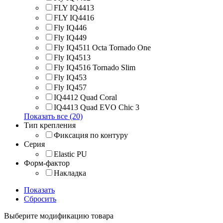
FLY IQ4413
FLY IQ4416
Fly IQ446
Fly IQ449
Fly IQ4511 Octa Tornado One
Fly IQ4513
Fly IQ4516 Tornado Slim
Fly IQ453
Fly IQ457
IQ4412 Quad Coral
IQ4413 Quad EVO Chic 3
Показать все (20)
Тип крепления
Фиксация по контуру
Серия
Elastic PU
Форм-фактор
Накладка
Показать
Сбросить
Выберите модификацию товара