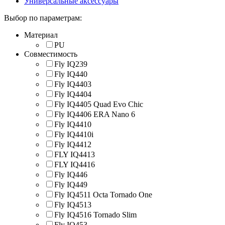
Универсальные аксессуары
Выбор по параметрам:
Материал
PU
Совместимость
Fly IQ239
Fly IQ440
Fly IQ4403
Fly IQ4404
Fly IQ4405 Quad Evo Chic
Fly IQ4406 ERA Nano 6
Fly IQ4410
Fly IQ4410i
Fly IQ4412
FLY IQ4413
FLY IQ4416
Fly IQ446
Fly IQ449
Fly IQ4511 Octa Tornado One
Fly IQ4513
Fly IQ4516 Tornado Slim
Fly IQ453