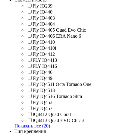
Fly IQ239
Fly IQ440
Fly IQ4403
Fly IQ4404
Fly IQ4405 Quad Evo Chic
Fly IQ4406 ERA Nano 6
Fly IQ4410
Fly IQ4410i
Fly IQ4412
FLY IQ4413
FLY IQ4416
Fly IQ446
Fly IQ449
Fly IQ4511 Octa Tornado One
Fly IQ4513
Fly IQ4516 Tornado Slim
Fly IQ453
Fly IQ457
IQ4412 Quad Coral
IQ4413 Quad EVO Chic 3
Показать все (20)
Тип крепления