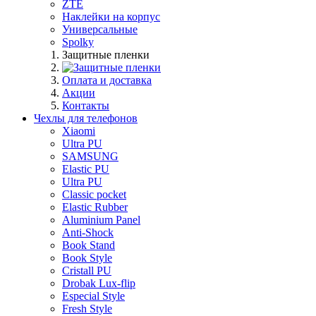
ZTE
Наклейки на корпус
Универсальные
Spolky
Защитные пленки
Оплата и доставка
Акции
Контакты
Чехлы для телефонов
Xiaomi
Ultra PU
SAMSUNG
Elastic PU
Ultra PU
Classic pocket
Elastic Rubber
Aluminium Panel
Anti-Shock
Book Stand
Book Style
Cristall PU
Drobak Lux-flip
Especial Style
Fresh Style