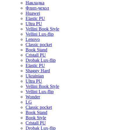
Накладка
Флип-чехол
Huawei
Elastic PU
Ultra PU
Vellini Book Style
Vellini Lux-flip
Lenovo
Classic pocket
Book Stand
Cristall PU
Drobak Lux-flip
Elastic PU
Shaggy Hard
Ukrainian
Ultra PU
Vellini Book Style
Vellini Lux-flip
Wonder
LG
Classic pocket
Book Stand
Book Style
Cristall PU
Drobak Lux-flip