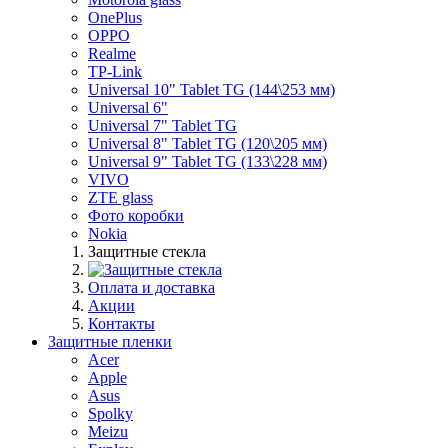
OnePlus
OPPO
Realme
TP-Link
Universal 10" Tablet TG (144\253 мм)
Universal 6"
Universal 7" Tablet TG
Universal 8" Tablet TG (120\205 мм)
Universal 9" Tablet TG (133\228 мм)
VIVO
ZTE glass
Фото коробки
Nokia
Защитные стекла
Оплата и доставка
Акции
Контакты
Защитные пленки
Acer
Apple
Asus
Spolky
Meizu