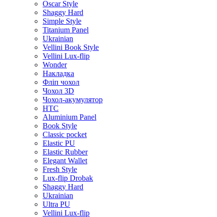
Oscar Style
Shaggy Hard
Simple Style
Titanium Panel
Ukrainian
Vellini Book Style
Vellini Lux-flip
Wonder
Накладка
Фліп чохол
Чохол 3D
Чохол-акумулятор
HTC
Aluminium Panel
Book Style
Classic pocket
Elastic PU
Elastic Rubber
Elegant Wallet
Fresh Style
Lux-flip Drobak
Shaggy Hard
Ukrainian
Ultra PU
Vellini Lux-flip