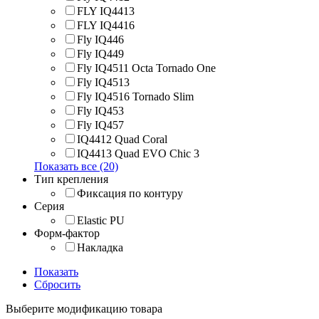
FLY IQ4413
FLY IQ4416
Fly IQ446
Fly IQ449
Fly IQ4511 Octa Tornado One
Fly IQ4513
Fly IQ4516 Tornado Slim
Fly IQ453
Fly IQ457
IQ4412 Quad Coral
IQ4413 Quad EVO Chic 3
Показать все (20)
Тип крепления
Фиксация по контуру
Серия
Elastic PU
Форм-фактор
Накладка
Показать
Сбросить
Выберите модификацию товара