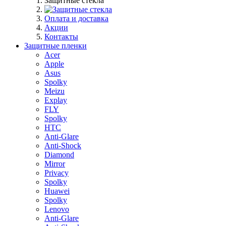
Защитные стекла
Оплата и доставка
Акции
Контакты
Защитные пленки
Acer
Apple
Asus
Spolky
Meizu
Explay
FLY
Spolky
HTC
Anti-Glare
Anti-Shock
Diamond
Mirror
Privacy
Spolky
Huawei
Spolky
Lenovo
Anti-Glare