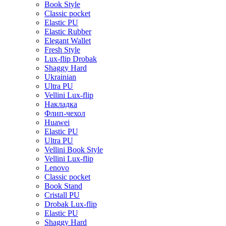
Book Style
Classic pocket
Elastic PU
Elastic Rubber
Elegant Wallet
Fresh Style
Lux-flip Drobak
Shaggy Hard
Ukrainian
Ultra PU
Vellini Lux-flip
Накладка
Флип-чехол
Huawei
Elastic PU
Ultra PU
Vellini Book Style
Vellini Lux-flip
Lenovo
Classic pocket
Book Stand
Cristall PU
Drobak Lux-flip
Elastic PU
Shaggy Hard