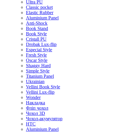
Ultra PU
Classic pocket
Elastic Rubber
Aluminium Panel
Anti-Shock
Book Stand
Book Style
Cristall PU
Drobak Lux-flip
Especial Style
Fresh Style
Oscar Style
Shaggy Hard
Simple Style
Titanium Panel
Ukrainian
Vellini Book Style
Vellini Lux-flip
Wonder
Накладка
Фліп чохол
Чохол 3D
Чохол-акумулятор
HTC
Aluminium Panel