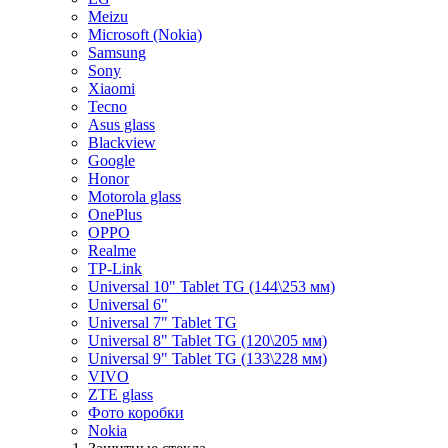
Meizu
Microsoft (Nokia)
Samsung
Sony
Xiaomi
Tecno
Asus glass
Blackview
Google
Honor
Motorola glass
OnePlus
OPPO
Realme
TP-Link
Universal 10" Tablet TG (144\253 мм)
Universal 6"
Universal 7" Tablet TG
Universal 8" Tablet TG (120\205 мм)
Universal 9" Tablet TG (133\228 мм)
VIVO
ZTE glass
Фото коробки
Nokia