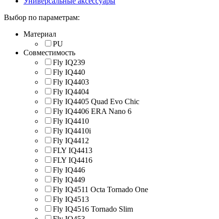
Универсальные аксессуары
Выбор по параметрам:
Материал
PU
Совместимость
Fly IQ239
Fly IQ440
Fly IQ4403
Fly IQ4404
Fly IQ4405 Quad Evo Chic
Fly IQ4406 ERA Nano 6
Fly IQ4410
Fly IQ4410i
Fly IQ4412
FLY IQ4413
FLY IQ4416
Fly IQ446
Fly IQ449
Fly IQ4511 Octa Tornado One
Fly IQ4513
Fly IQ4516 Tornado Slim
Fly IQ453