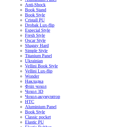
Anti-Shock
Book Stand
Book Style
Cristall PU
Drobak Lux-flip
Especial Style
Fresh Style
Oscar Style
Shaggy Hard
Simple Style
Titanium Panel
Ukrainian
Vellini Book Style
Vellini Lux-flip
Wonder
Накладка
Фліп чохол
Чохол 3D
Чохол-акумулятор
HTC
Aluminium Panel
Book Style
Classic pocket
Elastic PU