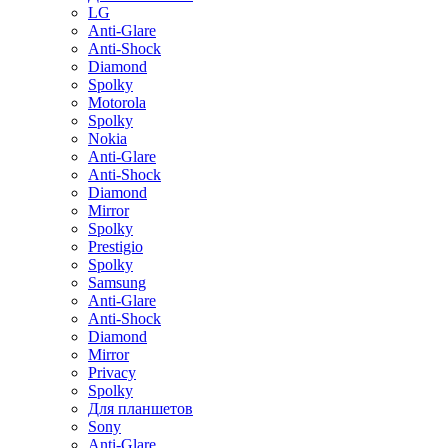
LG
Anti-Glare
Anti-Shock
Diamond
Spolky
Motorola
Spolky
Nokia
Anti-Glare
Anti-Shock
Diamond
Mirror
Spolky
Prestigio
Spolky
Samsung
Anti-Glare
Anti-Shock
Diamond
Mirror
Privacy
Spolky
Для планшетов
Sony
Anti-Glare