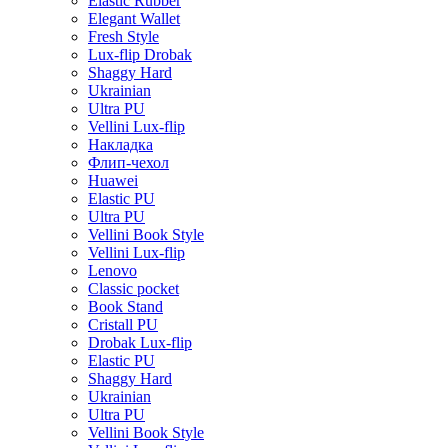
Elastic Rubber
Elegant Wallet
Fresh Style
Lux-flip Drobak
Shaggy Hard
Ukrainian
Ultra PU
Vellini Lux-flip
Накладка
Флип-чехол
Huawei
Elastic PU
Ultra PU
Vellini Book Style
Vellini Lux-flip
Lenovo
Classic pocket
Book Stand
Cristall PU
Drobak Lux-flip
Elastic PU
Shaggy Hard
Ukrainian
Ultra PU
Vellini Book Style