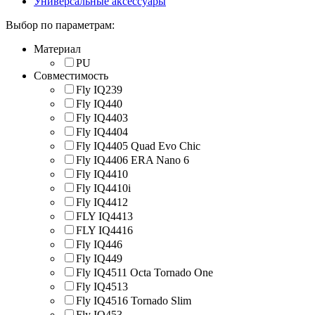
Универсальные аксессуары
Выбор по параметрам:
Материал
PU
Совместимость
Fly IQ239
Fly IQ440
Fly IQ4403
Fly IQ4404
Fly IQ4405 Quad Evo Chic
Fly IQ4406 ERA Nano 6
Fly IQ4410
Fly IQ4410i
Fly IQ4412
FLY IQ4413
FLY IQ4416
Fly IQ446
Fly IQ449
Fly IQ4511 Octa Tornado One
Fly IQ4513
Fly IQ4516 Tornado Slim
Fly IQ453