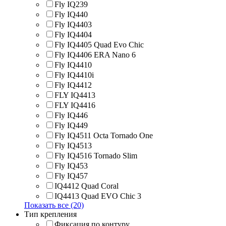
Fly IQ239
Fly IQ440
Fly IQ4403
Fly IQ4404
Fly IQ4405 Quad Evo Chic
Fly IQ4406 ERA Nano 6
Fly IQ4410
Fly IQ4410i
Fly IQ4412
FLY IQ4413
FLY IQ4416
Fly IQ446
Fly IQ449
Fly IQ4511 Octa Tornado One
Fly IQ4513
Fly IQ4516 Tornado Slim
Fly IQ453
Fly IQ457
IQ4412 Quad Coral
IQ4413 Quad EVO Chic 3
Показать все (20)
Тип крепления
Фиксация по контуру