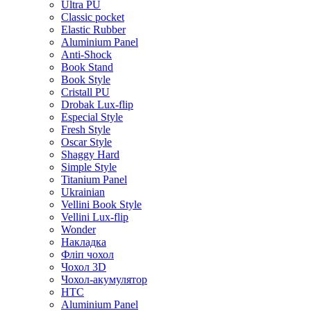
Ultra PU
Classic pocket
Elastic Rubber
Aluminium Panel
Anti-Shock
Book Stand
Book Style
Cristall PU
Drobak Lux-flip
Especial Style
Fresh Style
Oscar Style
Shaggy Hard
Simple Style
Titanium Panel
Ukrainian
Vellini Book Style
Vellini Lux-flip
Wonder
Накладка
Фліп чохол
Чохол 3D
Чохол-акумулятор
HTC
Aluminium Panel