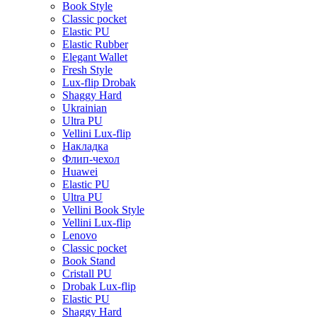
Book Style
Classic pocket
Elastic PU
Elastic Rubber
Elegant Wallet
Fresh Style
Lux-flip Drobak
Shaggy Hard
Ukrainian
Ultra PU
Vellini Lux-flip
Накладка
Флип-чехол
Huawei
Elastic PU
Ultra PU
Vellini Book Style
Vellini Lux-flip
Lenovo
Classic pocket
Book Stand
Cristall PU
Drobak Lux-flip
Elastic PU
Shaggy Hard