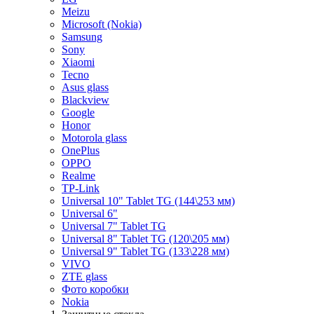
Meizu
Microsoft (Nokia)
Samsung
Sony
Xiaomi
Tecno
Asus glass
Blackview
Google
Honor
Motorola glass
OnePlus
OPPO
Realme
TP-Link
Universal 10" Tablet TG (144\253 мм)
Universal 6"
Universal 7" Tablet TG
Universal 8" Tablet TG (120\205 мм)
Universal 9" Tablet TG (133\228 мм)
VIVO
ZTE glass
Фото коробки
Nokia