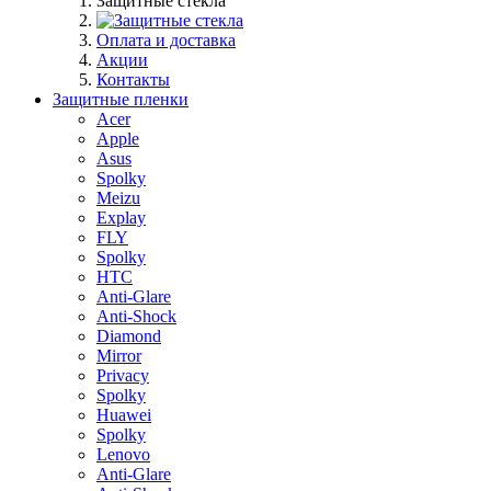
Защитные стекла
Оплата и доставка
Акции
Контакты
Защитные пленки
Acer
Apple
Asus
Spolky
Meizu
Explay
FLY
Spolky
HTC
Anti-Glare
Anti-Shock
Diamond
Mirror
Privacy
Spolky
Huawei
Spolky
Lenovo
Anti-Glare