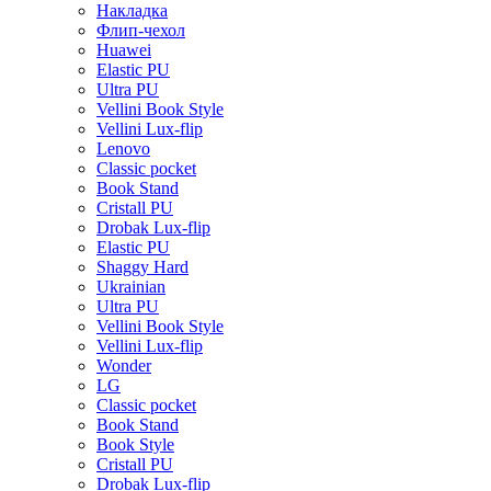
Накладка
Флип-чехол
Huawei
Elastic PU
Ultra PU
Vellini Book Style
Vellini Lux-flip
Lenovo
Classic pocket
Book Stand
Cristall PU
Drobak Lux-flip
Elastic PU
Shaggy Hard
Ukrainian
Ultra PU
Vellini Book Style
Vellini Lux-flip
Wonder
LG
Classic pocket
Book Stand
Book Style
Cristall PU
Drobak Lux-flip