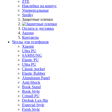
ZTE
Наклейки на корпус
Универсальные
Spolky
Защитные пленки
Оплата и доставка
Акции
Контакты
Чехлы для телефонов
Xiaomi
Ultra PU
SAMSUNG
Elastic PU
Ultra PU
Classic pocket
Elastic Rubber
Aluminium Panel
Anti-Shock
Book Stand
Book Style
Cristall PU
Drobak Lux-flip
Especial Style
Fresh Style