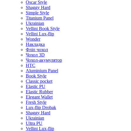
Oscar Style
Shaggy Hard
Simple Style
Titanium Panel
Ukrainian
Vellini Book Style
Vellini Lux-flip
Wonder
Накладка
Фліп чохол
Чохол 3D
Чохол-акумулятор
HTC
Aluminium Panel
Book Style
Classic pocket
Elastic PU
Elastic Rubber
Elegant Wallet
Fresh Style
Lux-flip Drobak
Shaggy Hard
Ukrainian
Ultra PU
Vellini Lux-flip