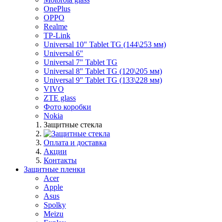
OnePlus
OPPO
Realme
TP-Link
Universal 10" Tablet TG (144\253 мм)
Universal 6"
Universal 7" Tablet TG
Universal 8" Tablet TG (120\205 мм)
Universal 9" Tablet TG (133\228 мм)
VIVO
ZTE glass
Фото коробки
Nokia
Защитные стекла
Оплата и доставка
Акции
Контакты
Защитные пленки
Acer
Apple
Asus
Spolky
Meizu