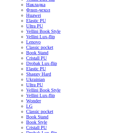
Накладка
Флип-чехол
Huawei
Elastic PU
Ultra PU
Vellini Book Style
Vellini Lux-flip
Lenovo
Classic pocket
Book Stand
Cristall PU
Drobak Lux-flip
Elastic PU
Shaggy Hard
Ukrainian
Ultra PU
Vellini Book Style
Vellini Lux-flip
Wonder
LG
Classic pocket
Book Stand
Book Style
Cristall PU
Drobak Lux-flip