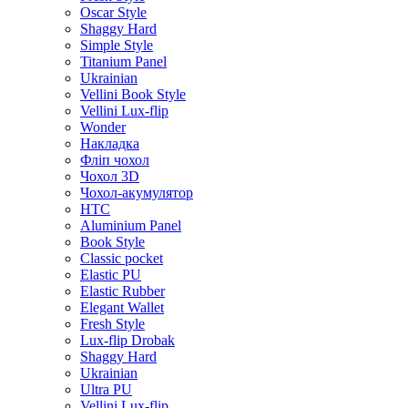
Oscar Style
Shaggy Hard
Simple Style
Titanium Panel
Ukrainian
Vellini Book Style
Vellini Lux-flip
Wonder
Накладка
Фліп чохол
Чохол 3D
Чохол-акумулятор
HTC
Aluminium Panel
Book Style
Classic pocket
Elastic PU
Elastic Rubber
Elegant Wallet
Fresh Style
Lux-flip Drobak
Shaggy Hard
Ukrainian
Ultra PU
Vellini Lux-flip