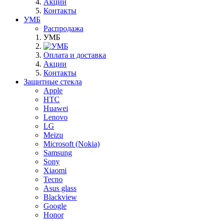
Акции
Контакты
УМБ
Распродажа
УМБ
Оплата и доставка
Акции
Контакты
Защитные стекла
Apple
HTC
Huawei
Lenovo
LG
Meizu
Microsoft (Nokia)
Samsung
Sony
Xiaomi
Tecno
Asus glass
Blackview
Google
Honor