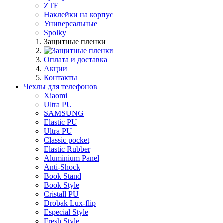
ZTE
Наклейки на корпус
Универсальные
Spolky
Защитные пленки
Оплата и доставка
Акции
Контакты
Чехлы для телефонов
Xiaomi
Ultra PU
SAMSUNG
Elastic PU
Ultra PU
Classic pocket
Elastic Rubber
Aluminium Panel
Anti-Shock
Book Stand
Book Style
Cristall PU
Drobak Lux-flip
Especial Style
Fresh Style