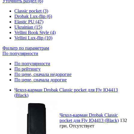
Уточнить раздел (6)
Classic pocket (3)
Drobak Lux-flip (6)
Elastic PU (47)
Ukrainian (15)
Vellini Book Style (4)
Vellini Lux-flip (10)
Фильтр по параметрам
По популярности
По популярности
По рейтингу
По цене, сначала недорогие
По цене, сначала дорогие
Чехол-карман Drobak Classic pocket для Fly IQ4413
(Black)
Чехол-карман Drobak Classic
pocket для Fly IQ4413 (Black)
132
грн.
Отсутствует