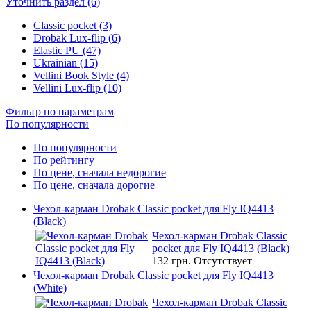
Уточнить раздел (6)
Classic pocket (3)
Drobak Lux-flip (6)
Elastic PU (47)
Ukrainian (15)
Vellini Book Style (4)
Vellini Lux-flip (10)
Фильтр по параметрам
По популярности
По популярности
По рейтингу
По цене, сначала недорогие
По цене, сначала дорогие
Чехол-карман Drobak Classic pocket для Fly IQ4413
(Black)
Чехол-карман Drobak Classic
pocket для Fly IQ4413 (Black)
132 грн.
Отсутствует
Чехол-карман Drobak Classic pocket для Fly IQ4413
(White)
Чехол-карман Drobak Classic