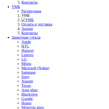
Контакты
УМБ
Распродажа
УМБ
Оплата и доставка
Акции
Контакты
Защитные стекла
Apple
HTC
Huawei
Lenovo
LG
Meizu
Microsoft (Nokia)
Samsung
Sony
Xiaomi
Tecno
Asus glass
Blackview
Google
Honor
Motorola glass