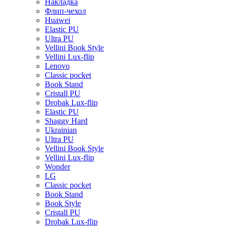
Накладка
Флип-чехол
Huawei
Elastic PU
Ultra PU
Vellini Book Style
Vellini Lux-flip
Lenovo
Classic pocket
Book Stand
Cristall PU
Drobak Lux-flip
Elastic PU
Shaggy Hard
Ukrainian
Ultra PU
Vellini Book Style
Vellini Lux-flip
Wonder
LG
Classic pocket
Book Stand
Book Style
Cristall PU
Drobak Lux-flip