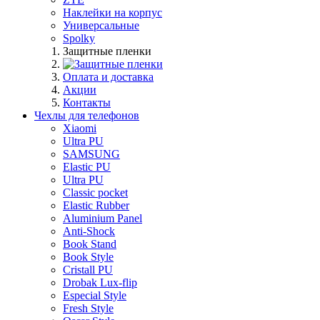
Наклейки на корпус
Универсальные
Spolky
Защитные пленки
Оплата и доставка
Акции
Контакты
Чехлы для телефонов
Xiaomi
Ultra PU
SAMSUNG
Elastic PU
Ultra PU
Classic pocket
Elastic Rubber
Aluminium Panel
Anti-Shock
Book Stand
Book Style
Cristall PU
Drobak Lux-flip
Especial Style
Fresh Style