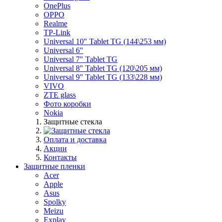
OnePlus
OPPO
Realme
TP-Link
Universal 10" Tablet TG (144\253 мм)
Universal 6"
Universal 7" Tablet TG
Universal 8" Tablet TG (120\205 мм)
Universal 9" Tablet TG (133\228 мм)
VIVO
ZTE glass
Фото коробки
Nokia
Защитные стекла
Оплата и доставка
Акции
Контакты
Защитные пленки
Acer
Apple
Asus
Spolky
Meizu
Explay