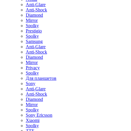
Anti-Glare
Anti-Shock
Diamond
Mirror
Spolky
Prestigio
Spolky
Samsung
Anti-Glare
Anti-Shock
Diamond
Mirror
Privacy
Spolky
Для планшетов
Sony
Anti-Glare
Anti-Shock
Diamond
Mirror
Spolky
Sony Ericsson
Xiaomi
Spolky
ZTE