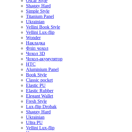
Oscar Style
Shaggy Hard
Simple Style
Titanium Panel
Ukrainian
Vellini Book Style
Vellini Lux-flip
Wonder
Накладка
Фліп чохол
Чохол 3D
Чохол-акумулятор
HTC
Aluminium Panel
Book Style
Classic pocket
Elastic PU
Elastic Rubber
Elegant Wallet
Fresh Style
Lux-flip Drobak
Shaggy Hard
Ukrainian
Ultra PU
Vellini Lux-flip