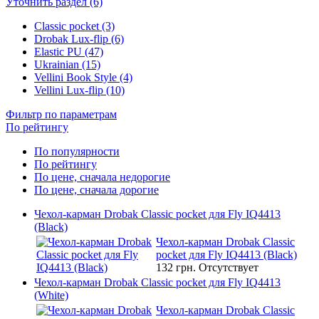
Уточнить раздел (6)
Classic pocket (3)
Drobak Lux-flip (6)
Elastic PU (47)
Ukrainian (15)
Vellini Book Style (4)
Vellini Lux-flip (10)
Фильтр по параметрам
По рейтингу
По популярности
По рейтингу
По цене, сначала недорогие
По цене, сначала дорогие
Чехол-карман Drobak Classic pocket для Fly IQ4413
(Black)
Чехол-карман Drobak Classic
pocket для Fly IQ4413 (Black)
132 грн.
Отсутствует
Чехол-карман Drobak Classic pocket для Fly IQ4413
(White)
Чехол-карман Drobak Classic